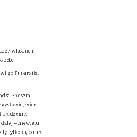
orze właśnie i
 robi.
wi go fotografia,
ądzi. Zresztą
 wystawie, więc
t błądzenie.
o dalej – niewielu
dę tylko to, co im