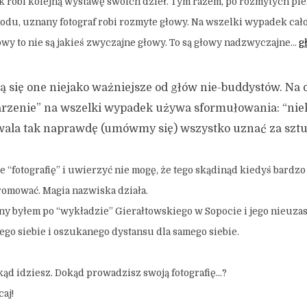
k robi kolejną wystawę swoich dzieł. Tym razem, po rozmytych pl
odu, uznany fotograf robi rozmyte głowy. Na wszelki wypadek cał
wy to nie są jakieś zwyczajne głowy. To są głowy nadzwyczajne…
g
ją się one niejako ważniejsze od głów nie-buddystów. Na 
darzenie” na wszelki wypadek używa sformułowania: “ni
zwala tak naprawdę (umówmy się) wszystko uznać za sztu
na te “fotografię” i uwierzyć nie mogę, że tego skądinąd kiedyś bardz
romować. Magia nazwiska działa.
y byłem po “wykładzie” Gierałtowskiego w Sopocie i jego nieuza
ego siebie i oszukanego dystansu dla samego siebie.
ąd idziesz. Dokąd prowadzisz swoją fotografię…?
aj!