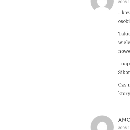
2008-11
…kazd
osobi
Takic
wiele
nowe 
I nap
Sikor
Czy 
ktory
AN
2008-11