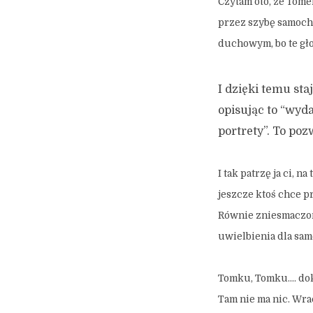
Czytam oto, że Tome
przez szybę samoch
duchowym, bo te gło
I dzięki temu sta
opisując to “wy
portrety”. To po
I tak patrzę ja ci, 
jeszcze ktoś chce p
Równie zniesmaczon
uwielbienia dla sam
Tomku, Tomku…. dok
Tam nie ma nic. Wrac