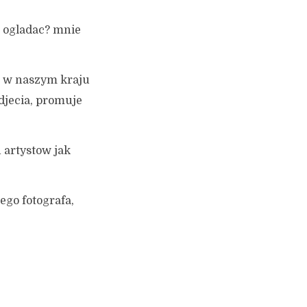
l ogladac? mnie
st w naszym kraju
zdjecia, promuje
 artystow jak
go fotografa,