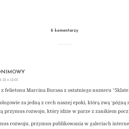
6 komentarzy
ONIMOWY
-21 o 12:01
 z felietonu Marcina Burasa z ostatniego numeru “5klate
ologowie za jedną z cech naszej epoki, którą zwą ‘późną
ą przymus rozwoju, który idzie w parze z zanikiem poczu
mus rozwoju, przymus publikowania w galeriach intern