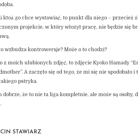
odoba.
i ktoś go chce wystawiać, to punkt dla niego – przecież 
zonym projekcie, w który włożył pracę, nie będzie się br
awą.
 to wzbudza kontrowersje? Może o to chodzi?
o z moich ulubionych zdjęć, to zdjęcie Kyoko Hamady “E
mother”. A zaczęło się od tego, że mi się nie spodobało i
takiego pstryka.
dobrze, że to nie ta liga kompletnie, ale może są osoby, 
.
CIN STAWIARZ