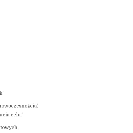
k”:
 nowoczesnością’,
cia celu.”
etowych,