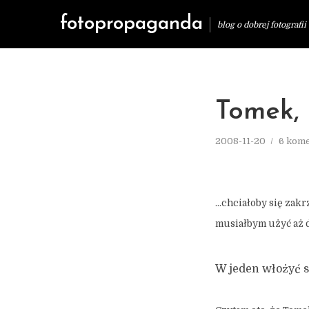
fotopropaganda
blog o dobrej fotografii
Tomek, 
2008-11-20
6 kom
…chciałoby się zakr
musiałbym użyć aż
W jeden włożyć sł