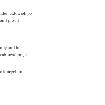
żaden człowiek po
onił przed
mily and her
 traktowałem je
do których to