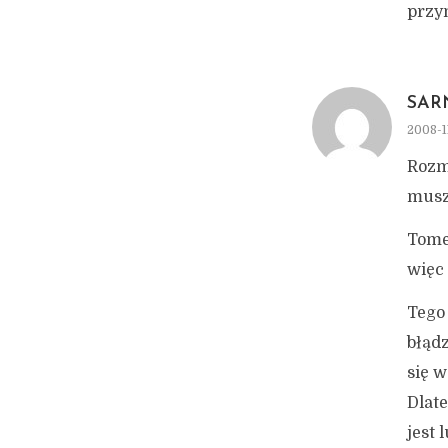
przy
SAR
2008-11
Rozm
musz
Tomek
więc 
Tego 
błądz
się w
Dlate
jest 