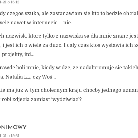
-21 o 16:12
y czegos szuka, ale zastanawiam sie kto to bedzie chcia
scie nawet w internecie – nie.
h nazwisk, ktore tylko z nazwiska sa dla mnie znane je
, i jest ich o wiele za duzo. I caly czas ktos wystawia ich 
projekty, itd…
rawde boli mnie, kiedy widze, ze nadalpromuje sie takich
a, Natalia LL, czy Woś…
nie ma juz w tym cholernym kraju chocby jednego uznane
 robi zdjecia zamiast ‘wydziwiac’?
ONIMOWY
-21 o 19:51