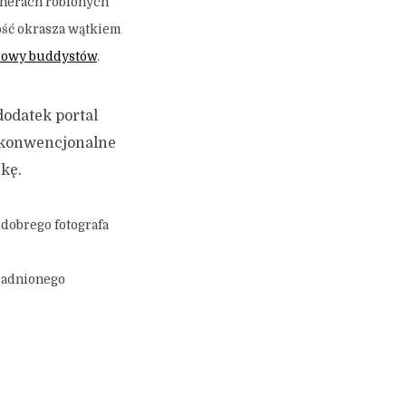
enerach robionych
ość okrasza wątkiem
łowy buddystów
.
dodatek portal
ekonwencjonalne
kę.
o dobrego fotografa
sadnionego