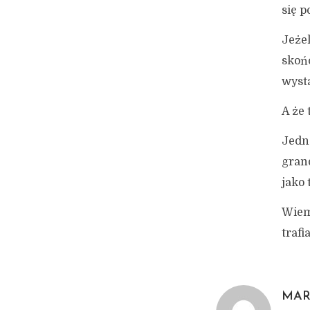
się p
Jeżel
skońc
wyst
A że
Jedn
grand
jako 
Wiem 
trafia
MAR