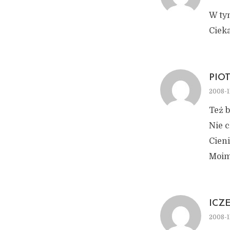
W tym
Cieka
PIO
2008-11
Też b
Nie c
Cien
Moim
ICZ
2008-11