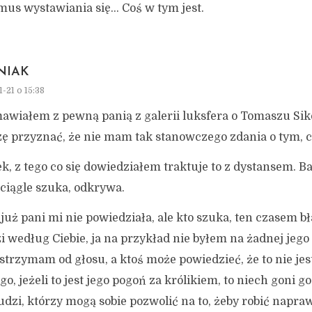
mus wystawiania się… Coś w tym jest.
NIAK
-21 o 15:38
awiałem z pewną panią z galerii luksfera o Tomaszu Sik
ę przyznać, że nie mam tak stanowczego zdania o tym, co
, z tego co się dowiedziałem traktuje to z dystansem. Ba
ciągle szuka, odkrywa.
już pani mi nie powiedziała, ale kto szuka, ten czasem bł
i według Ciebie, ja na przykład nie byłem na żadnej jego
strzymam od głosu, a ktoś może powiedzieć, że to nie jes
go, jeżeli to jest jego pogoń za królikiem, to niech goni g
ludzi, którzy mogą sobie pozwolić na to, żeby robić napraw