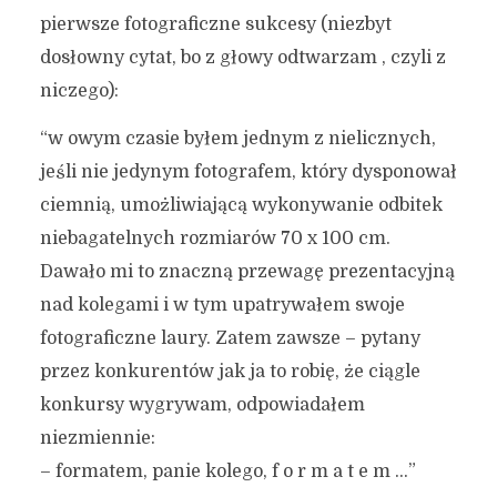
pierwsze fotograficzne sukcesy (niezbyt
dosłowny cytat, bo z głowy odtwarzam , czyli z
niczego):
“w owym czasie byłem jednym z nielicznych,
jeśli nie jedynym fotografem, który dysponował
ciemnią, umożliwiającą wykonywanie odbitek
niebagatelnych rozmiarów 70 x 100 cm.
Dawało mi to znaczną przewagę prezentacyjną
nad kolegami i w tym upatrywałem swoje
fotograficzne laury. Zatem zawsze – pytany
przez konkurentów jak ja to robię, że ciągle
konkursy wygrywam, odpowiadałem
niezmiennie:
– formatem, panie kolego, f o r m a t e m …”