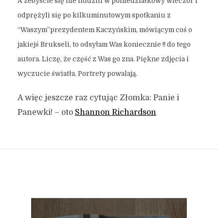
A żebyście się nie nudzili w poniedziałkowy wieczór i
odprężyli się po kilkuminutowym spotkaniu z
“Waszym”prezydentem Kaczyńskim, mówiącym coś o
jakiejś Brukseli, to odsyłam Was koniecznie !! do tego
autora. Liczę, że część z Was go zna. Piękne zdjęcia i
wyczucie światła. Portrety powalają.
A więc jeszcze raz cytując Złomka: Panie i
Panewki! – oto
Shannon Richardson